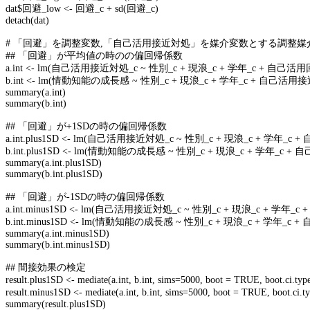
dat$
回避
_low <-
回避
_c + sd(
回避
_c)
detach(dat)
#
「回避」を調整変数
,
「自己活用接近対処」を媒介変数とする調整媒
##
「回避」が平均値の時のの偏回帰係数
a.int <- lm(
自己活用接近対処
_c ~
性別
_c +
現浪
_c +
学年
_c +
自己活用
b.int <- lm(
情動知能の成長感
~
性別
_c +
現浪
_c +
学年
_c +
自己活用接
summary(a.int)
summary(b.int)
##
「回避」が
+1SD
の時の偏回帰係数
a.int.plus1SD <- lm(
自己活用接近対処
_c ~
性別
_c +
現浪
_c +
学年
_c +
b.int.plus1SD <- lm(
情動知能の成長感
~
性別
_c +
現浪
_c +
学年
_c +
自
summary(a.int.plus1SD)
summary(b.int.plus1SD)
##
「回避」が
-1SD
の時の偏回帰係数
a.int.minus1SD <- lm(
自己活用接近対処
_c ~
性別
_c +
現浪
_c +
学年
_c 
b.int.minus1SD <- lm(
情動知能の成長感
~
性別
_c +
現浪
_c +
学年
_c +
summary(a.int.minus1SD)
summary(b.int.minus1SD)
##
間接効果の検定
result.plus1SD <- mediate(a.int, b.int, sims=5000, boot = TRUE, boot.ci.type
result.minus1SD <- mediate(a.int, b.int, sims=5000, boot = TRUE, boot.ci.ty
summary(result.plus1SD)