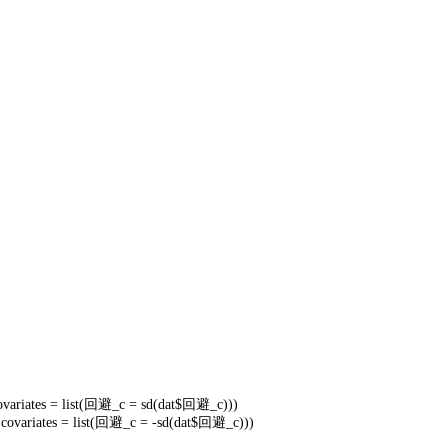
)
variates = list(
回避
_c = sd(dat$
回避
_c)))
 covariates = list(
回避
_c = -sd(dat$
回避
_c)))