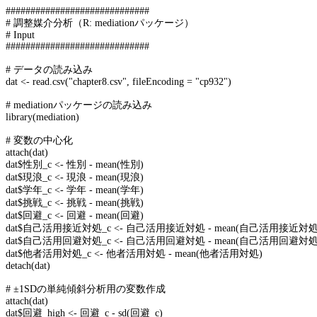
#############################
#
調整媒介分析（
R: mediation
パッケージ）
# Input
#############################
#
データの読み込み
dat <- read.csv("chapter8.csv", fileEncoding = "cp932")
# mediation
パッケージの読み込み
library(mediation)
#
変数の中心化
attach(dat)
dat$
性別
_c <-
性別
- mean(
性別
)
dat$
現浪
_c <-
現浪
- mean(
現浪
)
dat$
学年
_c <-
学年
- mean(
学年
)
dat$
挑戦
_c <-
挑戦
- mean(
挑戦
)
dat$
回避
_c <-
回避
- mean(
回避
)
dat$
自己活用接近対処
_c <-
自己活用接近対処
- mean(
自己活用接近対
dat$
自己活用回避対処
_c <-
自己活用回避対処
- mean(
自己活用回避対
dat$
他者活用対処
_c <-
他者活用対処
- mean(
他者活用対処
)
detach(dat)
#
±
1SD
の単純傾斜分析用の変数作成
attach(dat)
dat$
回避
_high <-
回避
_c - sd(
回避
_c)